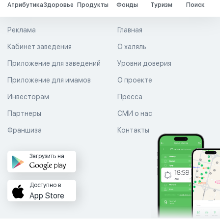
Атрибутика
Здоровье
Продукты
Фонды
Туризм
Поиск
Реклама
Главная
Кабинет заведения
О халяль
Приложение для заведений
Уровни доверия
Приложение для имамов
О проекте
Инвесторам
Пресса
Партнеры
СМИ о нас
Франшиза
Контакты
Загрузить на
Доступно в
App Store