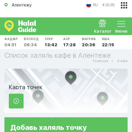
Алентежу
RU
€ (EUR)
Каталог
Меню
ФАДЖР
ВОСХОД
ЗУХР
АСР
МАГРИБ
ИША
04:51
06:34
13:42
17:28
20:36
22:15
Список халяль кафе в Алентеже
Главная
Кафе
Карта точек
Добавь
халяль
точку