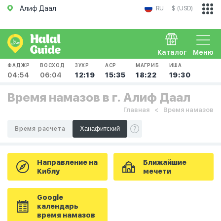
Алиф Даал
RU
$ (USD)
Каталог
Меню
ФАДЖР
ВОСХОД
ЗУХР
АСР
МАГРИБ
ИША
04:54
06:04
12:19
15:35
18:22
19:30
Время намазов в г. Алиф Даал
Главная
Время намазов
Время расчета
Направление на
Ближайшие
Киблу
мечети
Google
календарь
время намазов