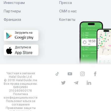
Инвесторам
Пресса
Партнеры
СМИ о нас
Франшиза
Контакты
Загрузить на
Доступно в
App Store
Частная компания
Halal Guide Ltd.
© 2018 HalalGuide.me
Все права защищены.
БИН/ИИН
210240900176
Политика
конфиденциальности
Пользовательское
соглашение
Правилами защиты