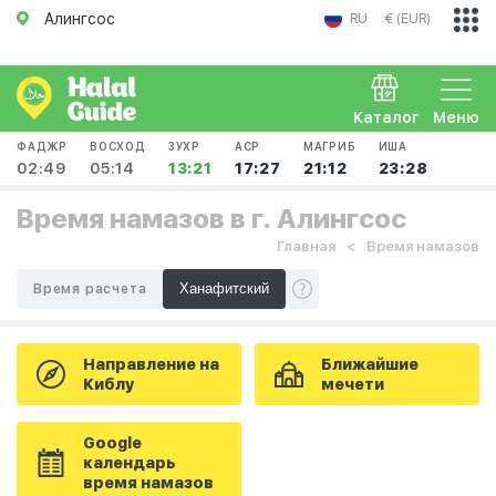
Алингсос
RU
€ (EUR)
Каталог
Меню
ФАДЖР
ВОСХОД
ЗУХР
АСР
МАГРИБ
ИША
02:49
05:14
13:21
17:27
21:12
23:28
Время намазов в г. Алингсос
Главная
Время намазов
Время расчета
Направление на
Ближайшие
Киблу
мечети
Google
календарь
время намазов