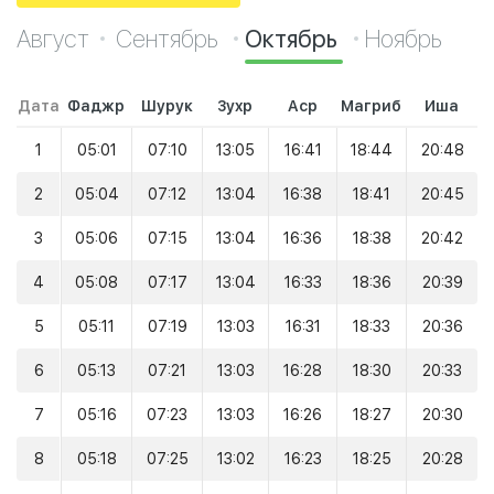
Август
Сентябрь
Октябрь
Ноябрь
Дата
Фаджр
Шурук
Зухр
Аср
Магриб
Иша
1
05:01
07:10
13:05
16:41
18:44
20:48
2
05:04
07:12
13:04
16:38
18:41
20:45
3
05:06
07:15
13:04
16:36
18:38
20:42
4
05:08
07:17
13:04
16:33
18:36
20:39
5
05:11
07:19
13:03
16:31
18:33
20:36
6
05:13
07:21
13:03
16:28
18:30
20:33
7
05:16
07:23
13:03
16:26
18:27
20:30
8
05:18
07:25
13:02
16:23
18:25
20:28