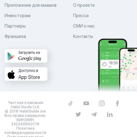
Приложение для имамов
О проекте
Инвесторам
Пресса
Партнеры
СМИ о нас
Франшиза
Контакты
Загрузить на
Доступно в
App Store
Частная компания
Halal Guide Ltd.
© 2018 HalalGuide.me
Все права защищены.
БИН/ИИН
210240900176
Политика
конфиденциальности