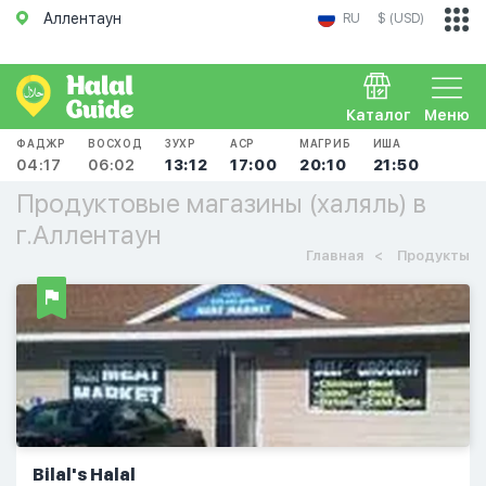
Аллентаун
RU
$ (USD)
Каталог
Меню
ФАДЖР
ВОСХОД
ЗУХР
АСР
МАГРИБ
ИША
04:17
06:02
13:12
17:00
20:10
21:50
Продуктовые магазины (халяль) в
г.Аллентаун
Главная
Продукты
Bilal's Halal