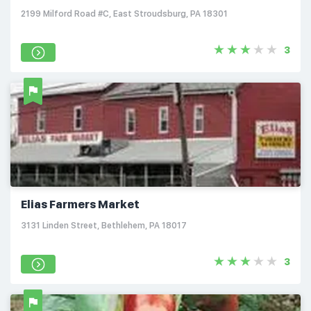
2199 Milford Road #C, East Stroudsburg, PA 18301
3
Elias Farmers Market
3131 Linden Street, Bethlehem, PA 18017
3