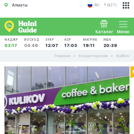
Алматы
RU
₸ (KZT)
Каталог
Меню
ФАДЖР
ВОСХОД
ЗУХР
АСР
МАГРИБ
ИША
03:17
04:46
12:07
17:03
19:11
20:39
Главная
Кондитерская
Kulikov