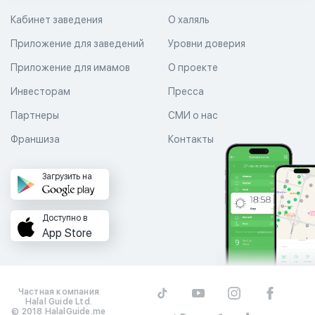
Кабинет заведения
О халяль
Приложение для заведений
Уровни доверия
Приложение для имамов
О проекте
Инвесторам
Пресса
Партнеры
СМИ о нас
Франшиза
Контакты
Загрузить на
Доступно в
App Store
Частная компания
Halal Guide Ltd.
© 2018 HalalGuide.me