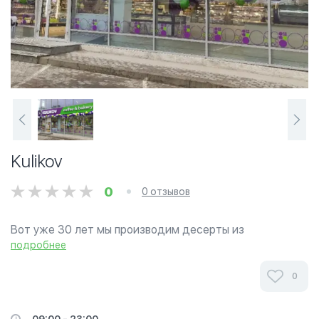
Kulikov
0
0 отзывов
Вот уже 30 лет мы производим десерты из
натуральных ингредиентов, чтобы сделать вашу
подробнее
жизнь слаще! Наша история началась с одного
тортика «Птичье молоко», изготовленного на
0
маленькой...