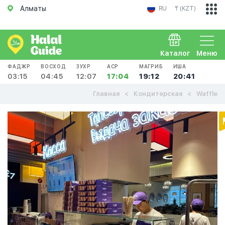
Алматы
RU
₸ (KZT)
Каталог
Меню
ФАДЖР
ВОСХОД
ЗУХР
АСР
МАГРИБ
ИША
03:15
04:45
12:07
17:04
19:12
20:41
Главная
Кондитерская
Waffle