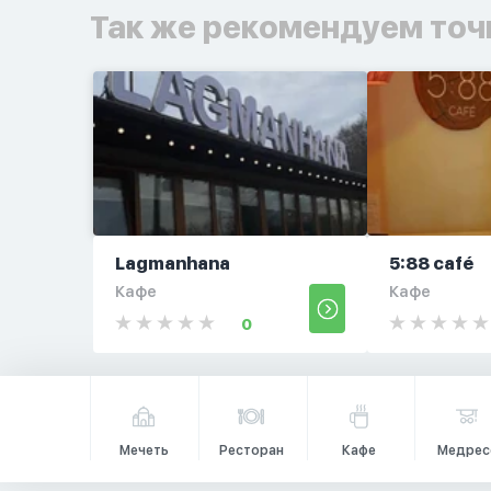
Так же рекомендуем точ
Lagmanhana
5:88 café
Кафе
Кафе
0
Мечеть
Ресторан
Кафе
Медрес