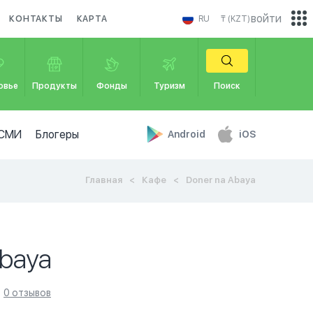
войти
КОНТАКТЫ
КАРТА
RU
₸ (KZT)
овье
Продукты
Фонды
Туризм
Поиск
СМИ
Блогеры
Android
iOS
Главная
Кафе
Doner na Abaya
Abaya
0 отзывов