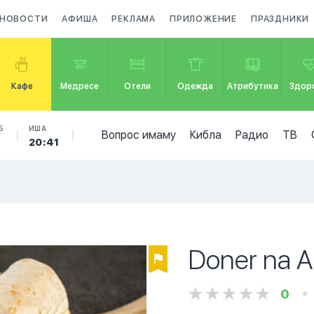
НОВОСТИ
АФИША
РЕКЛАМА
ПРИЛОЖЕНИЕ
ПРАЗДНИКИ
Кафе
Медресе
Отели
Одежда
Атрибутика
Здор
Б
ИША
Вопрос имаму
Кибла
Радио
ТВ
20:41
Doner na 
0