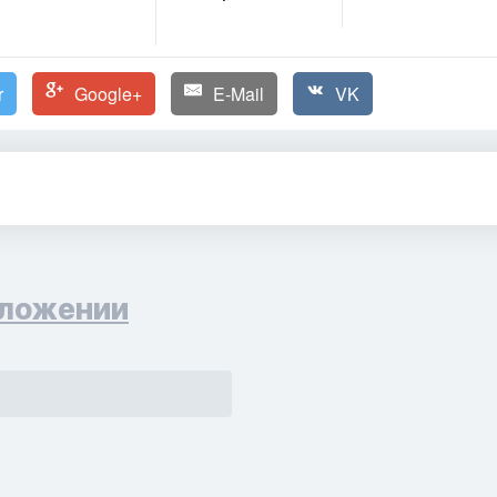
r
Google+
E-Mail
VK
ложении