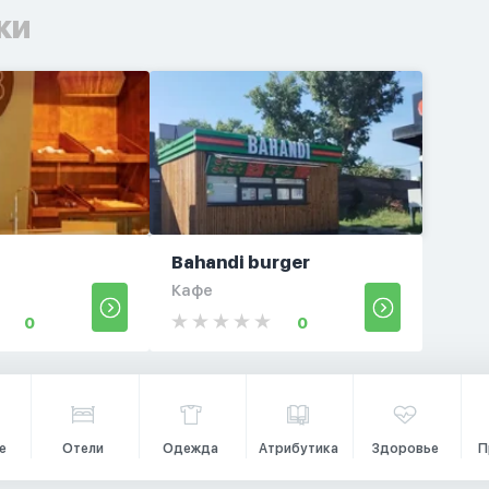
ки
Bahandi burger
Кафе
0
0
е
Отели
Одежда
Атрибутика
Здоровье
П