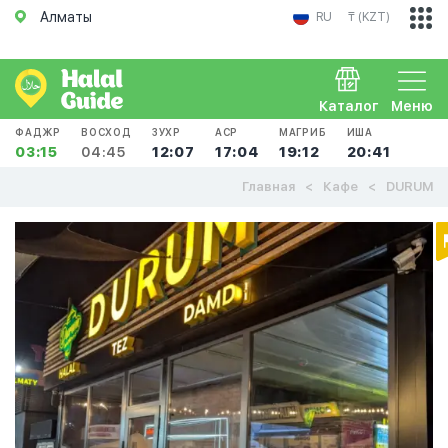
Алматы
RU
₸ (KZT)
Каталог
Меню
ФАДЖР
ВОСХОД
ЗУХР
АСР
МАГРИБ
ИША
03:15
04:45
12:07
17:04
19:12
20:41
Главная
Кафе
DURUM