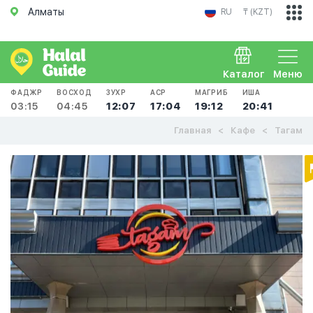
Алматы
RU
₸ (KZT)
Каталог
Меню
ФАДЖР
ВОСХОД
ЗУХР
АСР
МАГРИБ
ИША
03:15
04:45
12:07
17:04
19:12
20:41
Главная
Кафе
Тагам