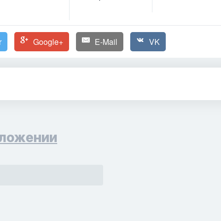
r
Google+
E-Mail
VK
ложении