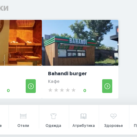
ки
Bahandi burger
Кафе
0
0
е
Отели
Одежда
Атрибутика
Здоровье
П