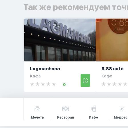
Так же рекомендуем точ
Lagmanhana
5:88 café
Кафе
Кафе
0
Мечеть
Ресторан
Кафе
Медрес