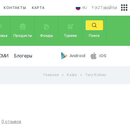
войти
КОНТАКТЫ
КАРТА
RU
₸ (KZT)
овье
Продукты
Фонды
Туризм
Поиск
СМИ
Блогеры
Android
iOS
Главная
Кафе
Tary Kolsay
0 отзывов