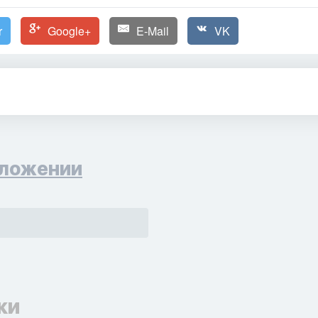
r
Google+
E-Mail
VK
ложении
ки