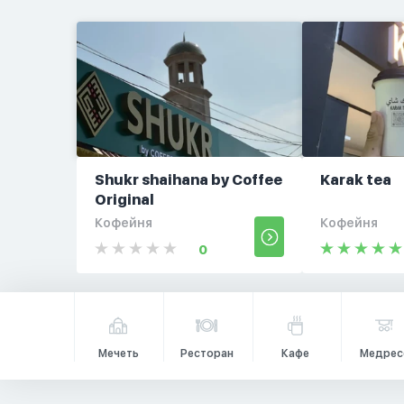
Shukr shaihana by Coffee
Karak tea
Original
Кофейня
Кофейня
0
Мечеть
Ресторан
Кафе
Медрес