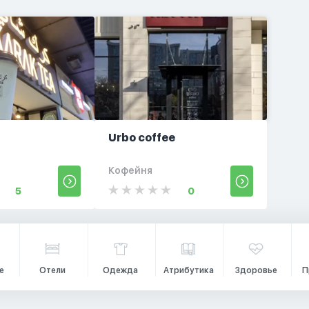
Urbo coffee
Кофейня
5
0
е
Отели
Одежда
Атрибутика
Здоровье
П