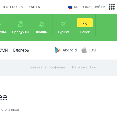
войти
КОНТАКТЫ
КАРТА
RU
₸ (KZT)
овье
Продукты
Фонды
Туризм
Поиск
СМИ
Блогеры
Android
iOS
Главная
Кофейня
Baristacoffee
ee
0 отзывов