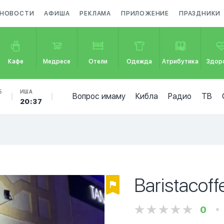
НОВОСТИ
АФИША
РЕКЛАМА
ПРИЛОЖЕНИЕ
ПРАЗДНИКИ
Кафе
Медресе
Отели
Одежда
Атрибутика
Здор
Б
ИША
Вопрос имаму
Кибла
Радио
ТВ
20:37
Baristacoff
0