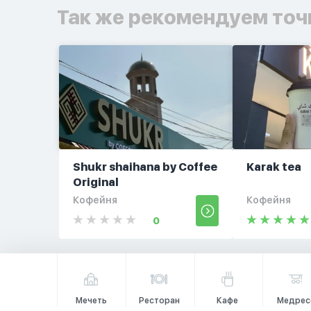
Так же рекомендуем точ
Shukr shaihana by Coffee
Karak tea
Original
Кофейня
Кофейня
0
Мечеть
Ресторан
Кафе
Медрес