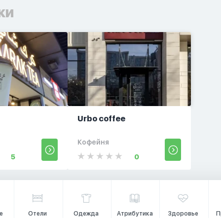
ки
Urbo coffee
Кофейня
5
0
е
Отели
Одежда
Атрибутика
Здоровье
П