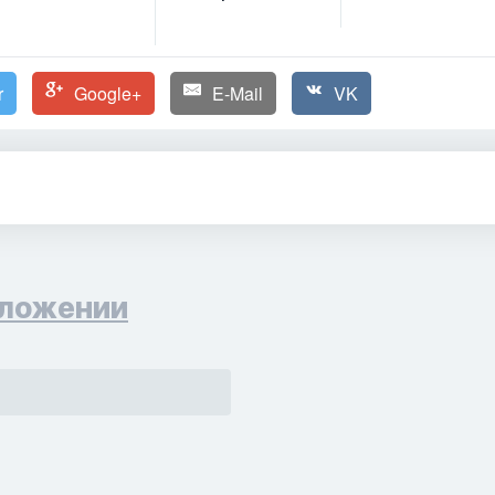
r
Google+
E-Mail
VK
ложении