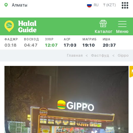
Алматы
RU
₸ (KZT)
Каталог
Меню
ФАДЖР
ВОСХОД
ЗУХР
АСР
МАГРИБ
ИША
03:18
04:47
12:07
17:03
19:10
20:37
Главная
Фастфуд
Gippo