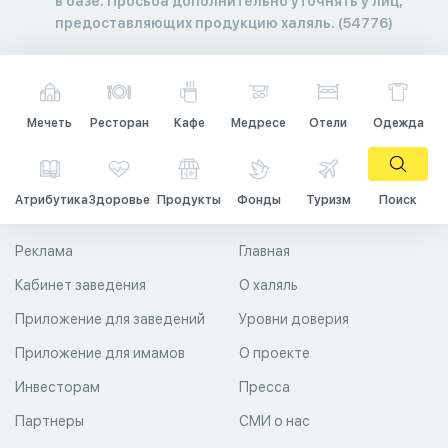
в базе. Просьба дополнительно уточнять у лиц,
предоставляющих продукцию халяль. (54776)
Мечеть
Ресторан
Кафе
Медресе
Отели
Одежда
Атрибутика
Здоровье
Продукты
Фонды
Туризм
Поиск
Реклама
Главная
Кабинет заведения
О халяль
Приложение для заведений
Уровни доверия
Приложение для имамов
О проекте
Инвесторам
Пресса
Партнеры
СМИ о нас