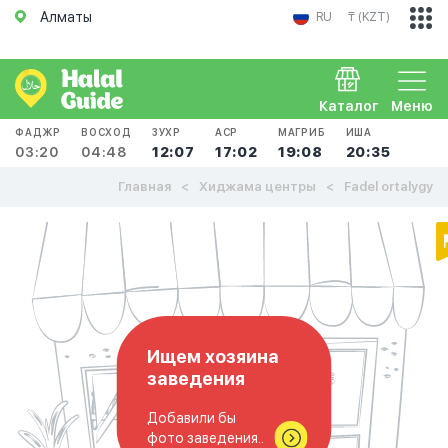
Алматы
RU
₸ (KZT)
Каталог
Меню
ФАДЖР
ВОСХОД
ЗУХР
АСР
МАГРИБ
ИША
03:20
04:48
12:07
17:02
19:08
20:35
Главная
Хиджама центры
Fadel ortalygy
Ищем хозяина
заведения
Добавили бы
фото заведения..