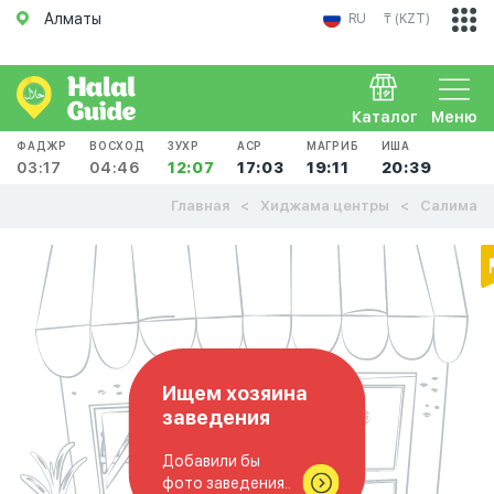
Алматы
RU
₸ (KZT)
Каталог
Меню
ФАДЖР
ВОСХОД
ЗУХР
АСР
МАГРИБ
ИША
03:17
04:46
12:07
17:03
19:11
20:39
Главная
Хиджама центры
Салима
Ищем хозяина
заведения
Добавили бы
фото заведения..