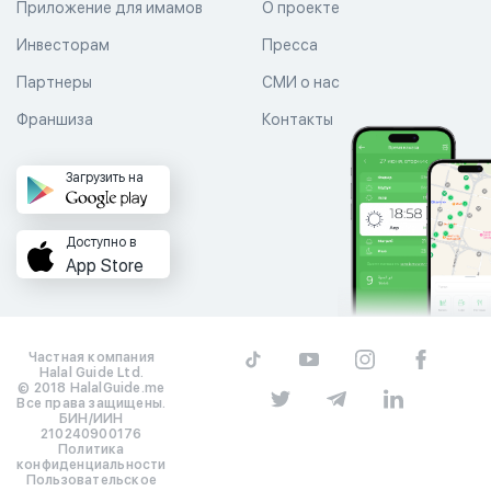
Приложение для имамов
О проекте
Инвесторам
Пресса
Партнеры
СМИ о нас
Франшиза
Контакты
Загрузить на
Доступно в
App Store
Частная компания
Halal Guide Ltd.
© 2018 HalalGuide.me
Все права защищены.
БИН/ИИН
210240900176
Политика
конфиденциальности
Пользовательское