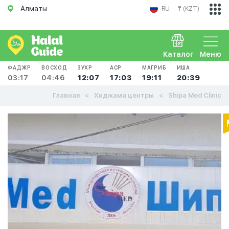
Алматы
RU
₸ (KZT)
Каталог
Меню
ФАДЖР
ВОСХОД
ЗУХР
АСР
МАГРИБ
ИША
03:17
04:46
12:07
17:03
19:11
20:39
Главная
Хиджама центры
Shipa Med Clinic