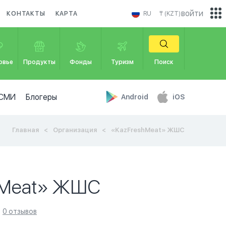
войти
КОНТАКТЫ
КАРТА
RU
₸ (KZT)
овье
Продукты
Фонды
Туризм
Поиск
СМИ
Блогеры
Android
iOS
Главная
Организация
«KazFreshMeat» ЖШС
hMeat» ЖШС
0 отзывов