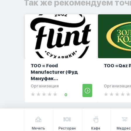
Так же рекомендуем точ
ТОО « Food
ТОО «Qaz P
Manufacturer (Фуд
Мануфак...
Организация
Организаци
0
Мечеть
Ресторан
Кафе
Медрес