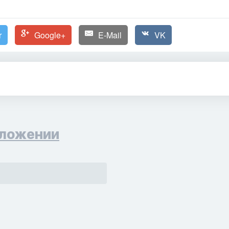
r
Google+
E-Mail
VK
ложении