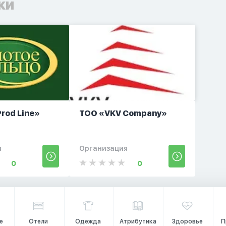
ки
rod Line»
TOO «VKV Company»
я
Организация
0
0
е
Отели
Одежда
Атрибутика
Здоровье
П