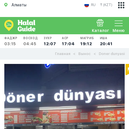
Алматы
RU
₸ (KZT)
Каталог
Меню
ФАДЖР
ВОСХОД
ЗУХР
АСР
МАГРИБ
ИША
03:15
04:45
12:07
17:04
19:12
20:41
Главная
Вынос
Doner dunyasi