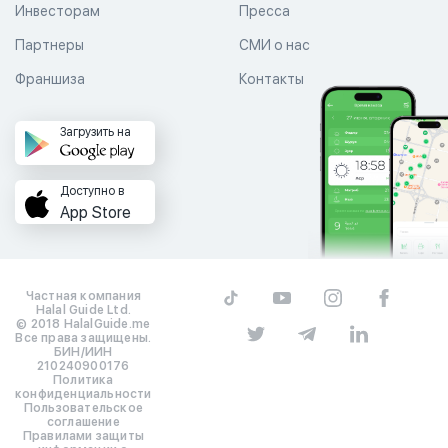
Инвесторам
Пресса
Партнеры
СМИ о нас
Франшиза
Контакты
Загрузить на
Доступно в
App Store
Частная компания
Halal Guide Ltd.
© 2018 HalalGuide.me
Все права защищены.
БИН/ИИН
210240900176
Политика
конфиденциальности
Пользовательское
соглашение
Правилами защиты