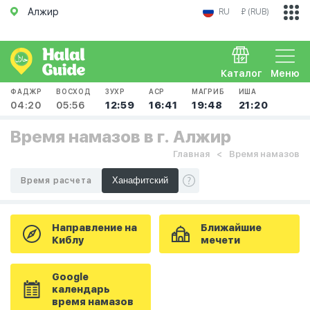
Алжир
RU
₽ (RUB)
Каталог
Меню
ФАДЖР
ВОСХОД
ЗУХР
АСР
МАГРИБ
ИША
04:20
05:56
12:59
16:41
19:48
21:20
Время намазов в г. Алжир
Главная
Время намазов
Время расчета
Направление на
Ближайшие
Киблу
мечети
Google
календарь
время намазов