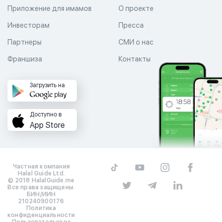
Приложение для имамов
О проекте
Инвесторам
Пресса
Партнеры
СМИ о нас
Франшиза
Контакты
Загрузить на
Доступно в
App Store
Частная компания
Halal Guide Ltd.
© 2018 HalalGuide.me
Все права защищены.
БИН/ИИН
210240900176
Политика
конфиденциальности