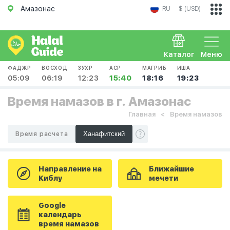
Амазонас
RU
$ (USD)
Каталог
Меню
ФАДЖР
ВОСХОД
ЗУХР
АСР
МАГРИБ
ИША
05:09
06:19
12:23
15:40
18:16
19:23
Время намазов в г. Амазонас
Главная
Время намазов
Время расчета
Направление на
Ближайшие
Киблу
мечети
Google
календарь
время намазов