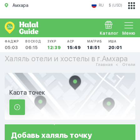
Амхара
RU
$ (USD)
Каталог
Меню
ФАДЖР
ВОСХОД
ЗУХР
АСР
МАГРИБ
ИША
05:03
06:15
12:39
15:49
18:51
20:01
Халяль отели и хостелы в г.Амхара
Главная
Отели
Карта точек
Добавь
халяль
точку