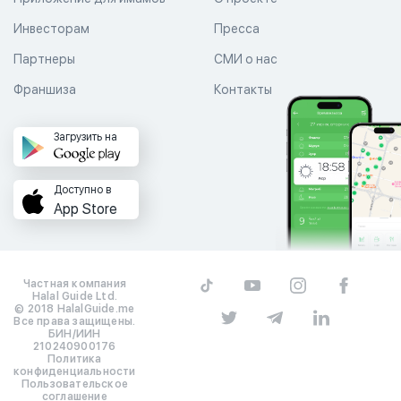
Инвесторам
Пресса
Партнеры
СМИ о нас
Франшиза
Контакты
Загрузить на
Доступно в
App Store
Частная компания
Halal Guide Ltd.
© 2018 HalalGuide.me
Все права защищены.
БИН/ИИН
210240900176
Политика
конфиденциальности
Пользовательское
соглашение