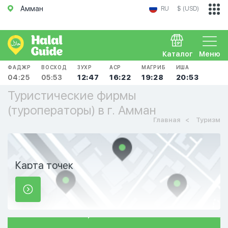
Амман
RU
$ (USD)
Каталог
Меню
ФАДЖР
ВОСХОД
ЗУХР
АСР
МАГРИБ
ИША
04:25
05:53
12:47
16:22
19:28
20:53
Туристические фирмы
(туроператоры) в г. Амман
Главная
Туризм
Карта точек