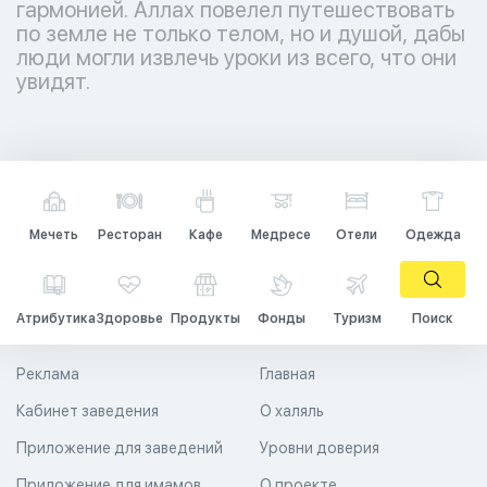
гармонией. Аллах повелел путешествовать
по земле не только телом, но и душой, дабы
люди могли извлечь уроки из всего, что они
увидят.
Мечеть
Ресторан
Кафе
Медресе
Отели
Одежда
Атрибутика
Здоровье
Продукты
Фонды
Туризм
Поиск
Реклама
Главная
Кабинет заведения
О халяль
Приложение для заведений
Уровни доверия
Приложение для имамов
О проекте