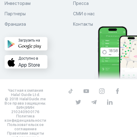
Инвесторам
Пресса
Партнеры
СМИ о нас
Франшиза
Контакты
Загрузить на
Доступно в
App Store
Частная компания
Halal Guide Ltd.
© 2018 HalalGuide.me
Все права защищены.
БИН/ИИН
210240900176
Политика
конфиденциальности
Пользовательское
соглашение
Правилами защиты