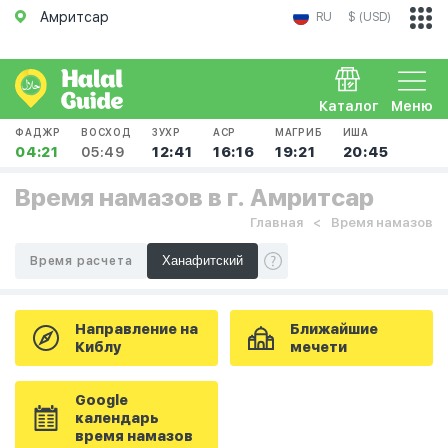
Амритсар
RU
$ (USD)
Каталог
Меню
ФАДЖР
ВОСХОД
ЗУХР
АСР
МАГРИБ
ИША
04:21
05:49
12:41
16:16
19:21
20:45
Время намазов в г. Амритсар
Главная
Время намазов
Время расчета
Направление на
Ближайшие
Киблу
мечети
Google
календарь
время намазов