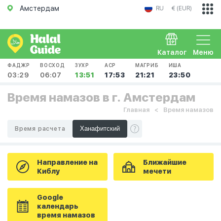
Амстердам
RU
€ (EUR)
Каталог
Меню
ФАДЖР
ВОСХОД
ЗУХР
АСР
МАГРИБ
ИША
03:29
06:07
13:51
17:53
21:21
23:50
Время намазов в г. Амстердам
Главная
Время намазов
Время расчета
Направление на
Ближайшие
Киблу
мечети
Google
календарь
время намазов