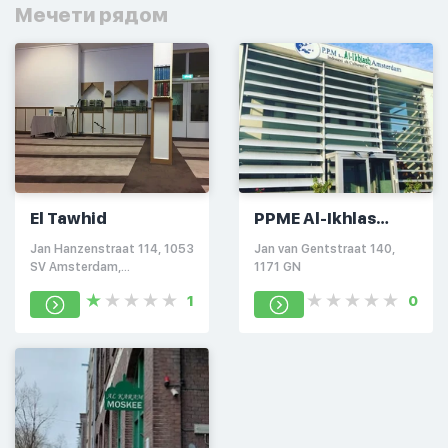
Мечети рядом
El Tawhid
PPME Al-Ikhlas
Amsterdam
Jan Hanzenstraat 114, 1053
Jan van Gentstraat 140,
SV Amsterdam,
1171 GN
Нидерланды
1
0