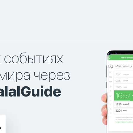
х событиях
мира через
lalGuide