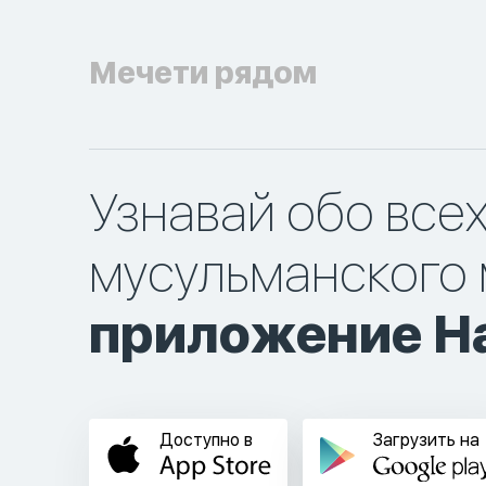
Мечети рядом
Узнавай обо все
мусульманского 
приложение Ha
Доступно в
Загрузить на