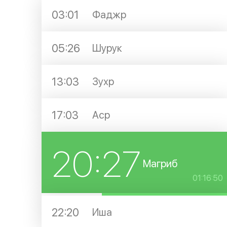
03:01
Фаджр
05:26
Шурук
13:03
Зухр
17:03
Аср
20:27
Магриб
01:16:49
22:20
Иша