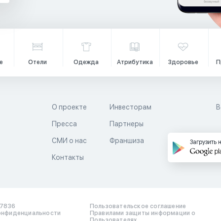
е
Отели
Одежда
Атрибутика
Здоровье
П
О проекте
Инвесторам
В
Пресса
Партнеры
й
СМИ о нас
Франшиза
Загрузить 
Контакты
17836
Пользовательское соглашение
онфиденциальности
Правилами защиты информации о
Пользователях