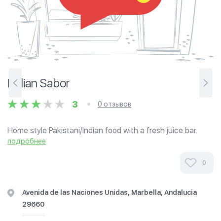
Indian Sabor
3
0 отзывов
Home style Pakistani/Indian food with a fresh juice bar.
Located in Cristamar, Puerto Banus.
подробнее
0
Avenida de las Naciones Unidas, Marbella, Andalucia
29660