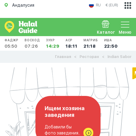
Андалусия
RU
€ (EUR)
Каталог
Меню
ФАДЖР
ВОСХОД
ЗУХР
АСР
МАГРИБ
ИША
05:50
07:26
14:29
18:11
21:18
22:50
Главная
Ресторан
Indian Sabor
Ищем хозяина
заведения
Добавили бы
фото заведения..