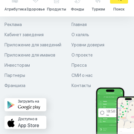
Атрибутика
Здоровье
Продукты
Фонды
Туризм
Поиск
Реклама
Главная
Кабинет заведения
О халяль
Приложение для заведений
Уровни доверия
Приложение для имамов
О проекте
Инвесторам
Пресса
Партнеры
СМИ о нас
Франшиза
Контакты
Загрузить на
Доступно в
App Store