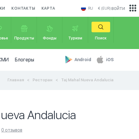
войти
КИ
КОНТАКТЫ
КАРТА
RU
€ (EUR)
овье
Продукты
Фонды
Туризм
Поиск
СМИ
Блогеры
Android
iOS
Главная
Ресторан
Taj Mahal Nueva Andalucia
Nueva Andalucia
0 отзывов