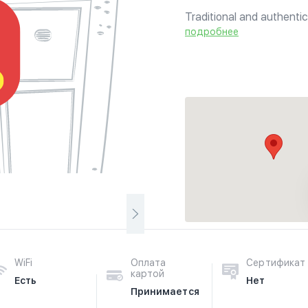
Traditional and authentic
Andalucía, offers exquisi
подробнее
environment.
WiFi
Оплата
Сертификат
картой
Есть
Нет
Принимается