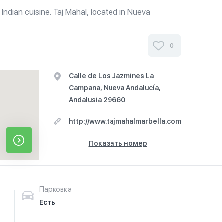
 Indian cuisine. Taj Mahal, located in Nueva
te Indian cuisine in an elegant and welcoming
0
Calle de Los Jazmines La
Campana, Nueva Andalucía,
Andalusia 29660
http://www.tajmahalmarbella.com
Показать номер
Парковка
Есть