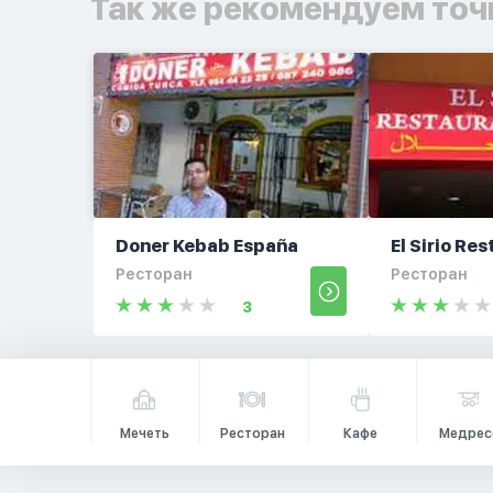
Так же рекомендуем точ
Doner Kebab España
El Sirio Re
Ресторан
Ресторан
3
Мечеть
Ресторан
Кафе
Медрес