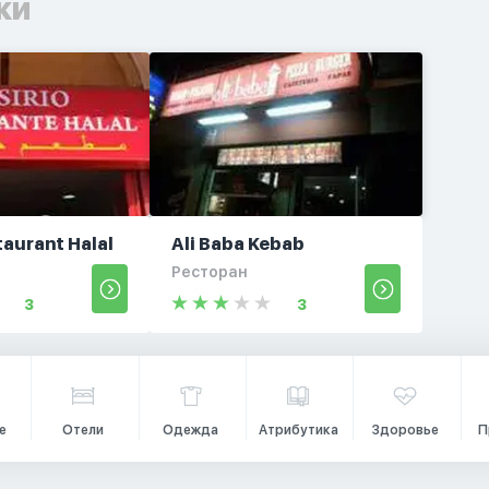
ки
staurant Halal
Ali Baba Kebab
Ресторан
3
3
е
Отели
Одежда
Атрибутика
Здоровье
П