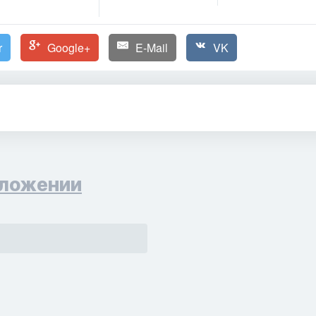
r
Google+
E-Mail
VK
ложении