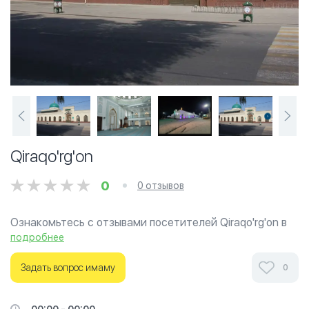
Qiraqo'rg'on
0
0 отзывов
Ознакомьтесь с отзывами посетителей Qiraqo'rg'on в
г.Андижан на фотографиях и узнайте о часах работы.
подробнее
Ваше духовное путешествие начинается здесь.
Задать вопрос имаму
0