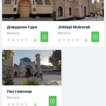
Довудхон тура
Jiddayi Muborak
Мечеть
Мечеть
0
0
Пистамозор
Мечеть
0