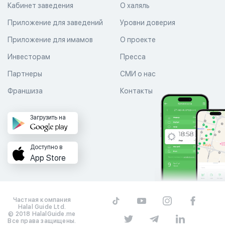
Кабинет заведения
О халяль
Приложение для заведений
Уровни доверия
Приложение для имамов
О проекте
Инвесторам
Пресса
Партнеры
СМИ о нас
Франшиза
Контакты
Загрузить на
Доступно в
App Store
Частная компания
Halal Guide Ltd.
© 2018 HalalGuide.me
Все права защищены.