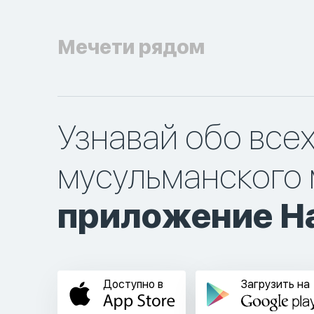
Мечети рядом
Узнавай обо все
мусульманского 
приложение Ha
Доступно в
Загрузить на