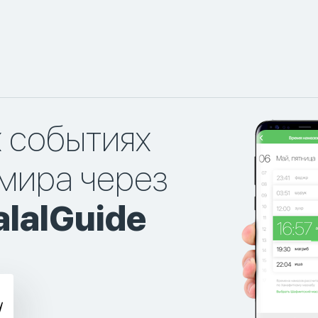
х событиях
мира через
lalGuide