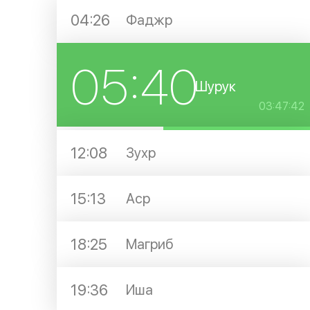
04:26
Фаджр
05:40
Шурук
03:47:42
12:08
Зухр
15:13
Аср
18:25
Магриб
19:36
Иша