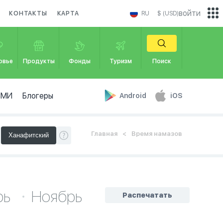
войти
КОНТАКТЫ
КАРТА
RU
$ (USD)
овье
Продукты
Фонды
Туризм
Поиск
СМИ
Блогеры
Android
iOS
Главная
Время намазов
рь
Ноябрь
Распечатать