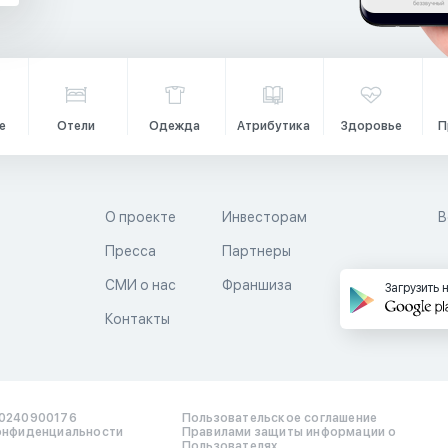
е
Отели
Одежда
Атрибутика
Здоровье
П
О проекте
Инвесторам
В
Пресса
Партнеры
й
СМИ о нас
Франшиза
Загрузить 
Контакты
0240900176
Пользовательское соглашение
онфиденциальности
Правилами защиты информации о
Пользователях