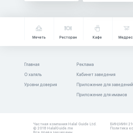
Мечеть
Ресторан
Кафе
Медрес
Главная
Реклама
О халяль
Кабинет заведения
Уровни доверия
Приложение для заведени
Приложение для имамов
Частная компания Halal Guide Ltd.
БИН/ИИН 21
© 2018 HalalGuide.me
Политика к
Все права защищены.