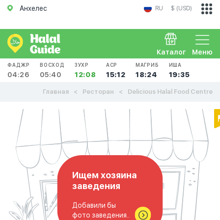
Анхелес
RU
$ (USD)
Каталог
Меню
ФАДЖР
ВОСХОД
ЗУХР
АСР
МАГРИБ
ИША
04:26
05:40
12:08
15:12
18:24
19:35
Главная
Ресторан
Delicious Halal Food Centre
Ищем хозяина
заведения
Добавили бы
фото заведения..