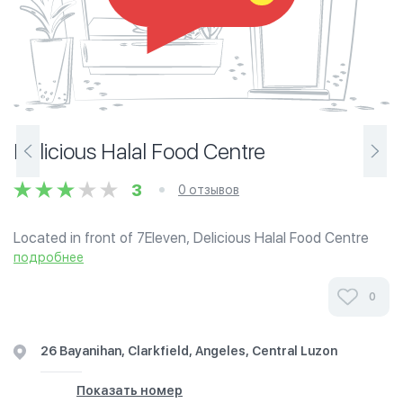
Delicious Halal Food Centre
3
0 отзывов
Located in front of 7Eleven, Delicious Halal Food Centre
serves traditional Malaysian food like satay, rice cake,
подробнее
Serunding, Nasi Lemak, and much more. Guaranteed 100%
halal.
0
26 Bayanihan, Clarkfield, Angeles, Central Luzon
Показать номер