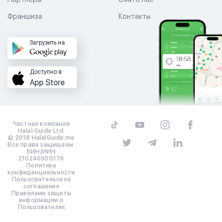
Франшиза
Контакты
Загрузить на
Доступно в
App Store
Частная компания
Halal Guide Ltd.
© 2018 HalalGuide.me
Все права защищены.
БИН/ИИН
210240900176
Политика
конфиденциальности
Пользовательское
соглашение
Правилами защиты
информации о
Пользователях