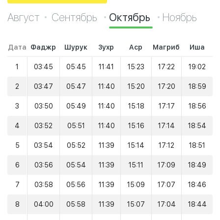
Август
Сентябрь
Октябрь
Ноябрь
Дата
Фаджр
Шурук
Зухр
Аср
Магриб
Иша
1
03:45
05:45
11:41
15:23
17:22
19:02
2
03:47
05:47
11:40
15:20
17:20
18:59
3
03:50
05:49
11:40
15:18
17:17
18:56
4
03:52
05:51
11:40
15:16
17:14
18:54
5
03:54
05:52
11:39
15:14
17:12
18:51
6
03:56
05:54
11:39
15:11
17:09
18:49
7
03:58
05:56
11:39
15:09
17:07
18:46
8
04:00
05:58
11:39
15:07
17:04
18:44