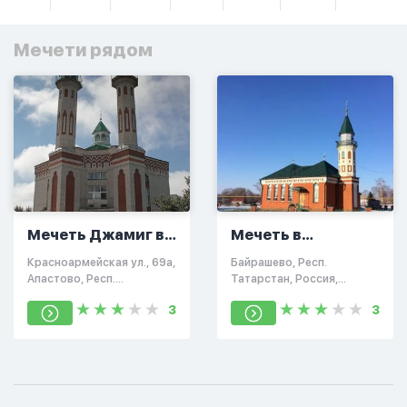
Мечети рядом
Мечеть Джамиг в
Мечеть в
Апастово
Байрашево
Красноармейская ул., 69а,
Байрашево, Респ.
Апастово, Респ.
Татарстан, Россия,
Татарстан, Россия,
422357
3
3
422350