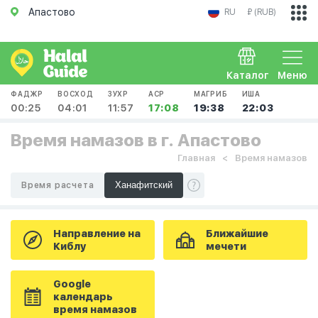
Апастово
RU
₽ (RUB)
Каталог
Меню
ФАДЖР
ВОСХОД
ЗУХР
АСР
МАГРИБ
ИША
00:25
04:01
11:57
17:08
19:38
22:03
Время намазов в г. Апастово
Главная
Время намазов
Время расчета
Направление на
Ближайшие
Киблу
мечети
Google
календарь
время намазов