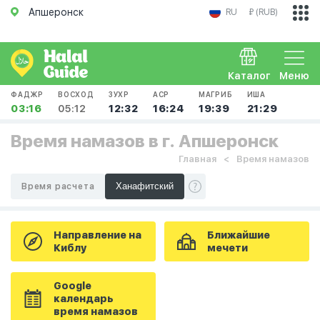
Апшеронск
RU
₽ (RUB)
Каталог
Меню
ФАДЖР
ВОСХОД
ЗУХР
АСР
МАГРИБ
ИША
03:16
05:12
12:32
16:24
19:39
21:29
Время намазов в г. Апшеронск
Главная
Время намазов
Время расчета
Направление на
Ближайшие
Киблу
мечети
Google
календарь
время намазов