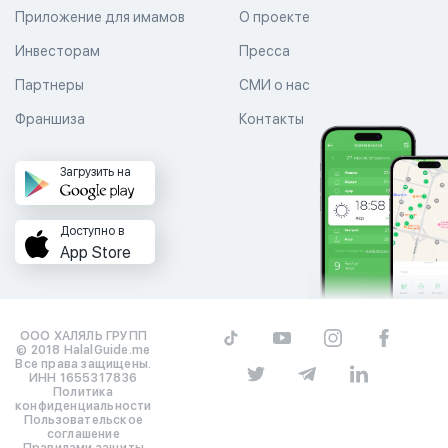
Приложение для имамов
О проекте
Инвесторам
Пресса
Партнеры
СМИ о нас
Франшиза
Контакты
Загрузить на
Доступно в
App Store
ООО ХАЛЯЛЬ ГРУПП
© 2018 HalalGuide.me
Все права защищены.
ИНН 1655317836
Политика
конфиденциальности
Пользовательское
соглашение