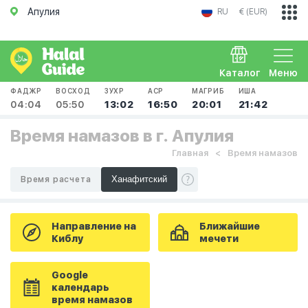
Апулия
RU
€ (EUR)
Каталог
Меню
ФАДЖР
ВОСХОД
ЗУХР
АСР
МАГРИБ
ИША
04:04
05:50
13:02
16:50
20:01
21:42
Время намазов в г. Апулия
Главная
Время намазов
Время расчета
Направление на
Ближайшие
Киблу
мечети
Google
календарь
время намазов