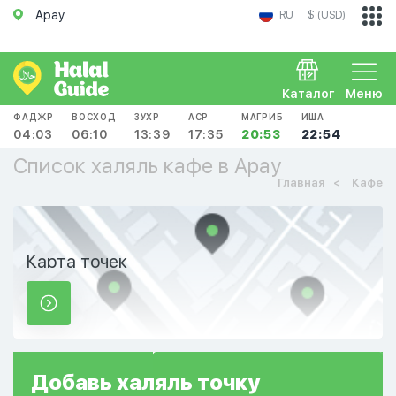
Арау
RU
$ (USD)
Каталог
Меню
ФАДЖР
ВОСХОД
ЗУХР
АСР
МАГРИБ
ИША
04:03
06:10
13:39
17:35
20:53
22:54
Список халяль кафе в Арау
Главная
Кафе
Карта точек
Добавь
халяль
точку