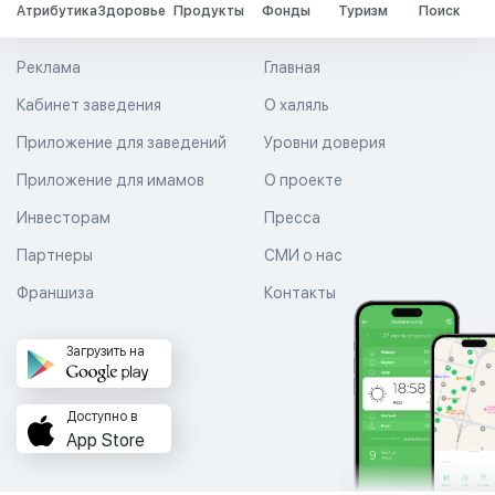
Атрибутика
Здоровье
Продукты
Фонды
Туризм
Поиск
Реклама
Главная
Кабинет заведения
О халяль
Приложение для заведений
Уровни доверия
Приложение для имамов
О проекте
Инвесторам
Пресса
Партнеры
СМИ о нас
Франшиза
Контакты
Загрузить на
Доступно в
App Store