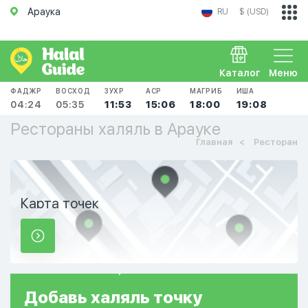
Араука
RU
$ (USD)
Каталог
Меню
ФАДЖР
ВОСХОД
ЗУХР
АСР
МАГРИБ
ИША
04:24
05:35
11:53
15:06
18:00
19:08
Рестораны халяль в Арауке
Главная
Ресторан
Карта точек
Добавь
халяль
точку