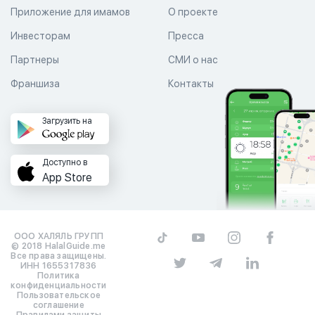
Приложение для имамов
О проекте
Инвесторам
Пресса
Партнеры
СМИ о нас
Франшиза
Контакты
Загрузить на
Доступно в
App Store
ООО ХАЛЯЛЬ ГРУПП
© 2018 HalalGuide.me
Все права защищены.
ИНН 1655317836
Политика
конфиденциальности
Пользовательское
соглашение