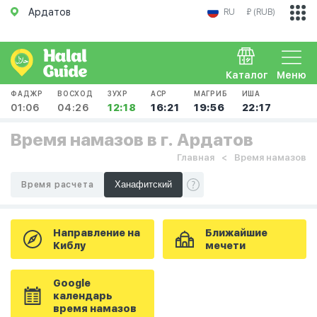
Ардатов
RU
₽ (RUB)
Каталог
Меню
ФАДЖР
ВОСХОД
ЗУХР
АСР
МАГРИБ
ИША
01:06
04:26
12:18
16:21
19:56
22:17
Время намазов в г. Ардатов
Главная
Время намазов
Время расчета
Направление на
Ближайшие
Киблу
мечети
Google
календарь
время намазов