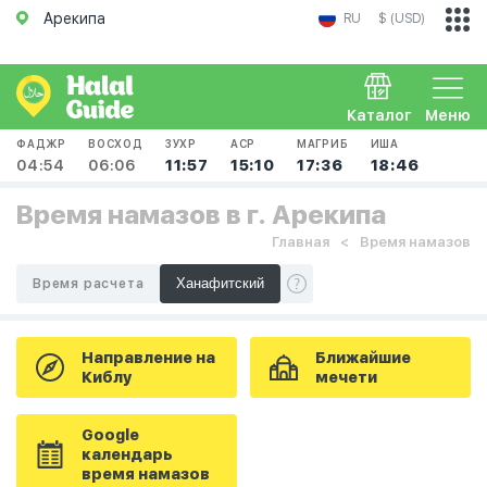
Арекипа
RU
$ (USD)
Каталог
Меню
ФАДЖР
ВОСХОД
ЗУХР
АСР
МАГРИБ
ИША
04:54
06:06
11:57
15:10
17:36
18:46
Время намазов в г. Арекипа
Главная
Время намазов
Время расчета
Направление на
Ближайшие
Киблу
мечети
Google
календарь
время намазов