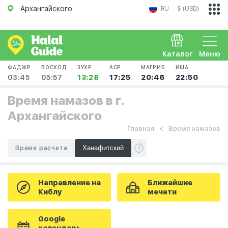
Архангайского
RU
$ (USD)
Каталог
Меню
ФАДЖР
ВОСХОД
ЗУХР
АСР
МАГРИБ
ИША
03:45
05:57
13:28
17:25
20:46
22:50
Время намазов в г.
Архангайского
Главная
Время намазов
Время расчета
Направление на
Ближайшие
Киблу
мечети
Google