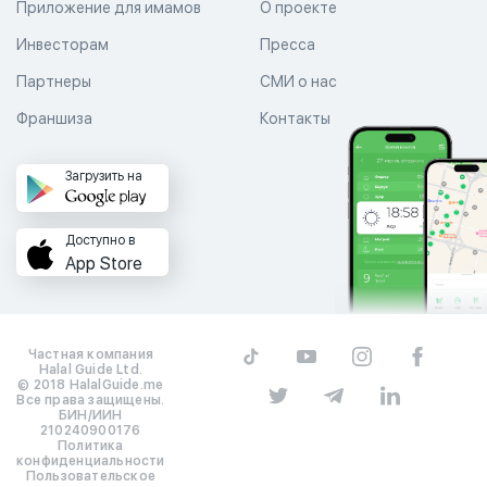
Приложение для имамов
О проекте
Инвесторам
Пресса
Партнеры
СМИ о нас
Франшиза
Контакты
Загрузить на
Доступно в
App Store
Частная компания
Halal Guide Ltd.
© 2018 HalalGuide.me
Все права защищены.
БИН/ИИН
210240900176
Политика
конфиденциальности
Пользовательское