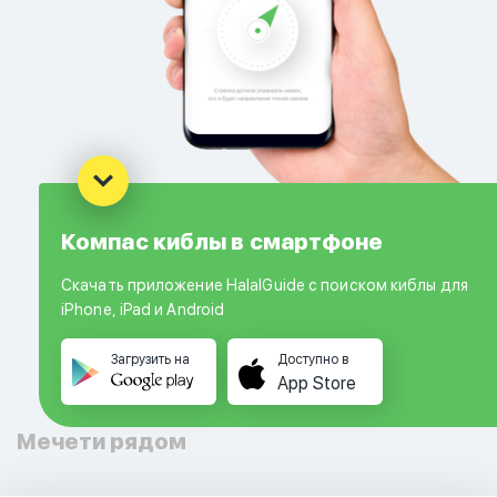
Компас киблы в смартфоне
Скачать приложение HalalGuide с поиском киблы для
iPhone, iPad и Android
Загрузить на
Доступно в
App Store
Мечети рядом