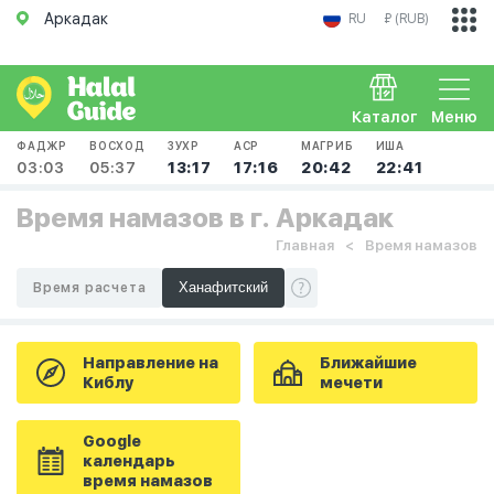
Аркадак
RU
₽ (RUB)
Каталог
Меню
ФАДЖР
ВОСХОД
ЗУХР
АСР
МАГРИБ
ИША
03:03
05:37
13:17
17:16
20:42
22:41
Время намазов в г. Аркадак
Главная
Время намазов
Время расчета
Направление на
Ближайшие
Киблу
мечети
Google
календарь
время намазов