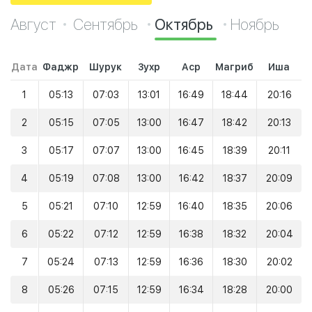
Август
Сентябрь
Октябрь
Ноябрь
Дата
Фаджр
Шурук
Зухр
Аср
Магриб
Иша
1
05:13
07:03
13:01
16:49
18:44
20:16
2
05:15
07:05
13:00
16:47
18:42
20:13
3
05:17
07:07
13:00
16:45
18:39
20:11
4
05:19
07:08
13:00
16:42
18:37
20:09
5
05:21
07:10
12:59
16:40
18:35
20:06
6
05:22
07:12
12:59
16:38
18:32
20:04
7
05:24
07:13
12:59
16:36
18:30
20:02
8
05:26
07:15
12:59
16:34
18:28
20:00