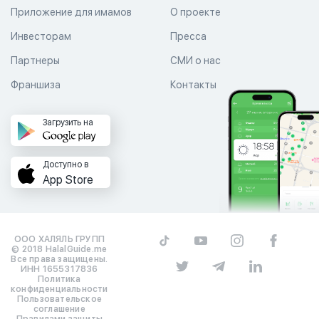
Приложение для имамов
О проекте
Инвесторам
Пресса
Партнеры
СМИ о нас
Франшиза
Контакты
Загрузить на
Доступно в
App Store
ООО ХАЛЯЛЬ ГРУПП
© 2018 HalalGuide.me
Все права защищены.
ИНН 1655317836
Политика
конфиденциальности
Пользовательское
соглашение