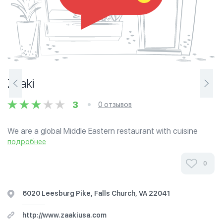
Zaaki
3
0 отзывов
We are a global Middle Eastern restaurant with cuisine
from the entire Arab World. The menu ranges from
подробнее
Shawarma and Kibbe to Kabsa and Byriani rice. Our fresh
juice bar and coffee bar will be a...
0
6020 Leesburg Pike, Falls Church, VA 22041
http://www.zaakiusa.com