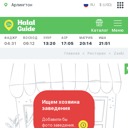
Арлингтон
RU
$ (USD)
Каталог
Меню
ФАДЖР
ВОСХОД
ЗУХР
АСР
МАГРИБ
ИША
04:31
06:12
13:20
17:05
20:14
21:51
Главная
Ресторан
Zaaki
Ищем хозяина
заведения
Добавили бы
фото заведения..