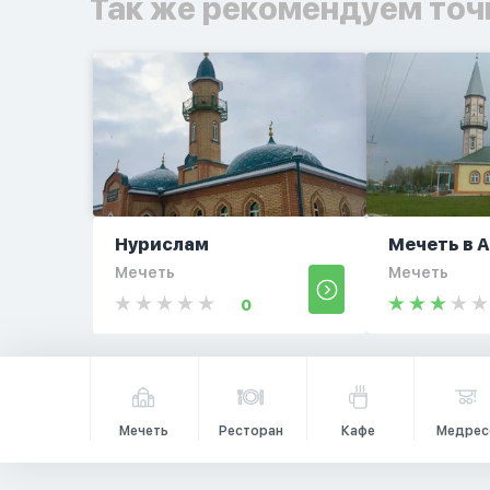
Так же рекомендуем точ
Нурислам
Мечеть в 
Мечеть
Мечеть
0
Мечеть
Ресторан
Кафе
Медрес