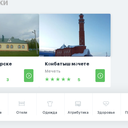
ки
Арске
Көнбатыш мәчете
Мечеть
3
5
е
Отели
Одежда
Атрибутика
Здоровье
П