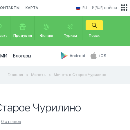
войти
КОНТАКТЫ
КАРТА
RU
₽ (RUB)
овье
Продукты
Фонды
Туризм
Поиск
СМИ
Блогеры
Android
iOS
Главная
Мечеть
Мечеть в Старое Чурилино
Старое Чурилино
0 отзывов