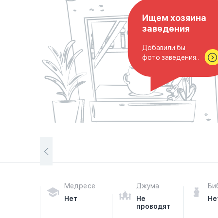
Ищем хозяина
заведения
Добавили бы
фото заведения..
Медресе
Джума
Би
Нет
Не
Не
проводят