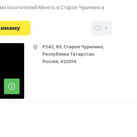
ми посетителей Мечеть в Старое Чурилино в
и узнайте о часах работы. Ваше духовное
я здесь.
 имаму
0
Р242, 63, Старое Чурилино,
Республика Татарстан,
Россия, 422014