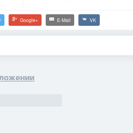
r
Google+
E-Mail
VK
ложении