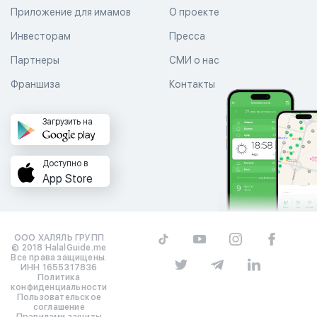
Приложение для имамов
О проекте
Инвесторам
Пресса
Партнеры
СМИ о нас
Франшиза
Контакты
Загрузить на
Доступно в
App Store
ООО ХАЛЯЛЬ ГРУПП
© 2018 HalalGuide.me
Все права защищены.
ИНН 1655317836
Политика
конфиденциальности
Пользовательское
соглашение