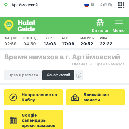
Артёмовский
RU
₽ (RUB)
Каталог
Меню
ФАДЖР
ВОСХОД
ЗУХР
АСР
МАГРИБ
ИША
02:59
04:59
13:03
17:09
20:52
22:22
Время намазов в г. Артёмовский
Главная
Время намазов
Время расчета
Направление на
Ближайшие
Киблу
мечети
Google
календарь
время намазов