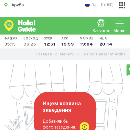
Аруба
RU
$ (USD)
Каталог
Меню
ФАДЖР
ВОСХОД
ЗУХР
АСР
МАГРИБ
ИША
05:13
06:25
12:51
15:59
19:04
20:14
Главная
Мечеть
Islamic Center of Aruba
Ищем хозяина
заведения
Добавили бы
фото заведения..