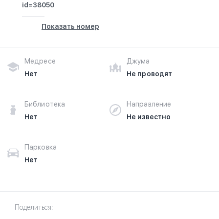
id=38050
of Aruba в г.Аруба на фотографиях и узнайте о часах
работы. Ваше духовное путешествие начинается
Показать номер
здесь.
Медресе
Джума
Нет
Не проводят
Библиотека
Направление
Нет
Не известно
Парковка
Нет
Поделиться: