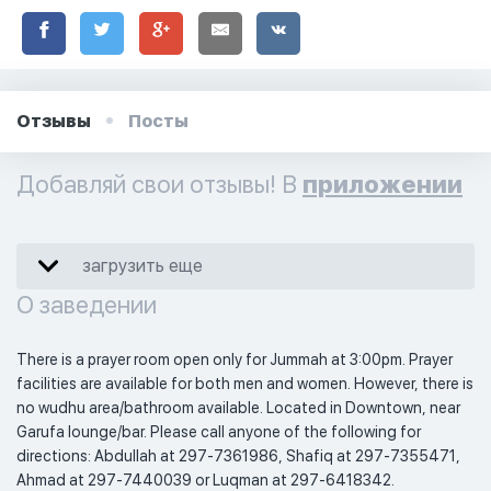
Отзывы
Посты
Добавляй свои отзывы! В
приложении
загрузить еще
О заведении
There is a prayer room open only for Jummah at 3:00pm. Prayer 
facilities are available for both men and women. However, there is 
no wudhu area/bathroom available. Located in Downtown, near 
Garufa lounge/bar. Please call anyone of the following for 
directions: Abdullah at 297-7361986, Shafiq at 297-7355471, 
Ahmad at 297-7440039 or Luqman at 297-6418342. 