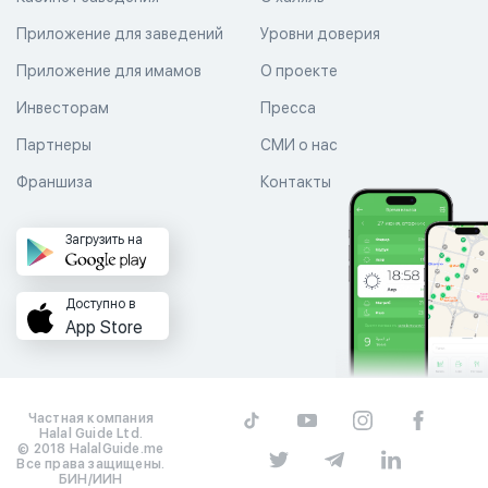
Приложение для заведений
Уровни доверия
Приложение для имамов
О проекте
Инвесторам
Пресса
Партнеры
СМИ о нас
Франшиза
Контакты
Загрузить на
Доступно в
App Store
Частная компания
Halal Guide Ltd.
© 2018 HalalGuide.me
Все права защищены.
БИН/ИИН