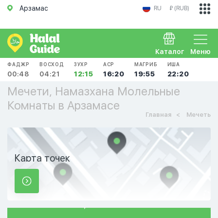
Арзамас
RU
₽ (RUB)
Каталог
Меню
ФАДЖР
ВОСХОД
ЗУХР
АСР
МАГРИБ
ИША
00:48
04:21
12:15
16:20
19:55
22:20
Мечети, Намазхана Молельные
Комнаты в Арзамасе
Главная
Мечеть
Карта точек