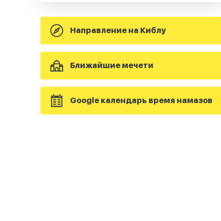
Направление на Киблу
Ближайшие мечети
Google календарь время намазов