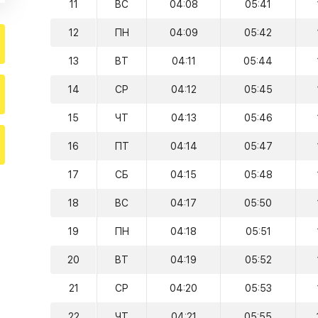
11
ВС
04:08
05:41
12
ПН
04:09
05:42
13
ВТ
04:11
05:44
14
СР
04:12
05:45
15
ЧТ
04:13
05:46
16
ПТ
04:14
05:47
17
СБ
04:15
05:48
18
ВС
04:17
05:50
19
ПН
04:18
05:51
20
ВТ
04:19
05:52
21
СР
04:20
05:53
22
ЧТ
04:21
05:55