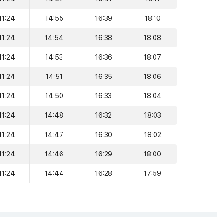
11:24
14:55
16:39
18:10
11:24
14:54
16:38
18:08
11:24
14:53
16:36
18:07
11:24
14:51
16:35
18:06
11:24
14:50
16:33
18:04
11:24
14:48
16:32
18:03
11:24
14:47
16:30
18:02
11:24
14:46
16:29
18:00
11:24
14:44
16:28
17:59