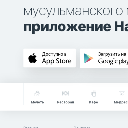
мусульманского 
приложение Ha
Доступно в
Загрузить на
Мечеть
Ресторан
Кафе
Медрес