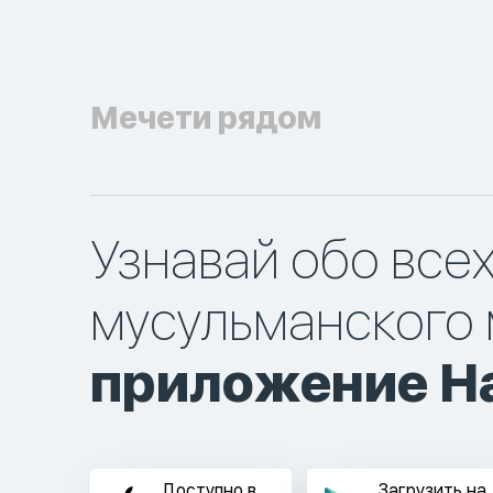
Мечети рядом
Узнавай обо все
мусульманского 
приложение Ha
Доступно в
Загрузить на