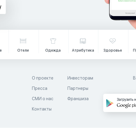
е
Отели
Одежда
Атрибутика
Здоровье
П
О проекте
Инвесторам
В
Пресса
Партнеры
й
СМИ о нас
Франшиза
Загрузить 
Контакты