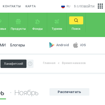
войти
КОНТАКТЫ
КАРТА
RU
$ (USD)
овье
Продукты
Фонды
Туризм
Поиск
СМИ
Блогеры
Android
iOS
Главная
Время намазов
рь
Ноябрь
Распечатать