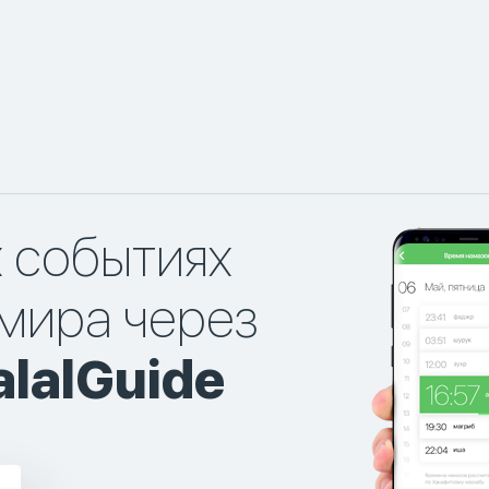
х событиях
мира через
lalGuide