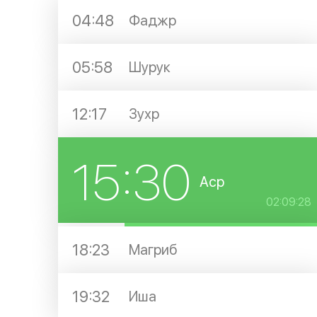
04:48
Фаджр
05:58
Шурук
12:17
Зухр
15:30
Аср
02:09:28
18:23
Магриб
19:32
Иша