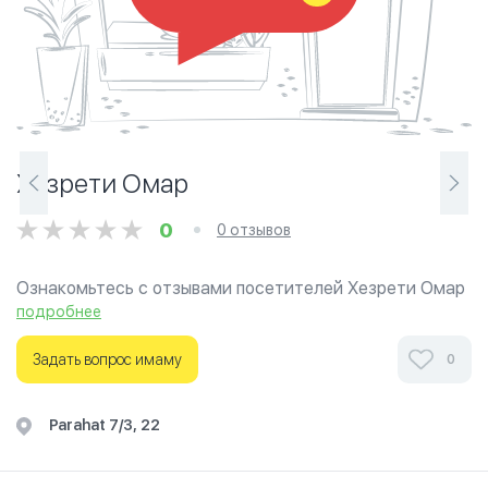
Хезрети Омар
0
0 отзывов
Ознакомьтесь с отзывами посетителей Хезрети Омар
в г.Ашхабад на фотографиях и узнайте о часах работы.
подробнее
Ваше духовное путешествие начинается здесь.
Задать вопрос имаму
0
Parahat 7/3, 22