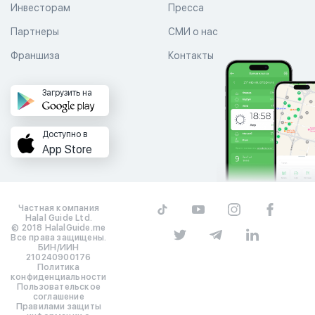
Инвесторам
Пресса
Партнеры
СМИ о нас
Франшиза
Контакты
Загрузить на
Доступно в
App Store
Частная компания
Halal Guide Ltd.
© 2018 HalalGuide.me
Все права защищены.
БИН/ИИН
210240900176
Политика
конфиденциальности
Пользовательское
соглашение
Правилами защиты