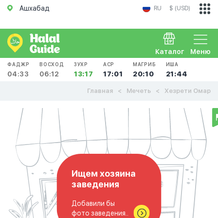
Ашхабад
RU
$ (USD)
Каталог
Меню
ФАДЖР
ВОСХОД
ЗУХР
АСР
МАГРИБ
ИША
04:33
06:12
13:17
17:01
20:10
21:44
Главная
Мечеть
Хезрети Омар
Ищем хозяина
заведения
Добавили бы
фото заведения..