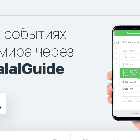
х событиях
мира через
lalGuide