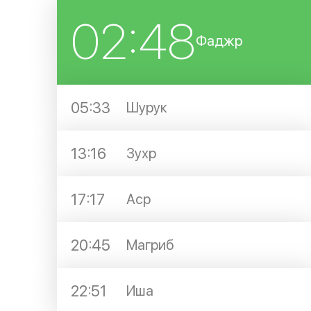
02:48
Фаджр
05:33
Шурук
13:16
Зухр
17:17
Аср
20:45
Магриб
22:51
Иша