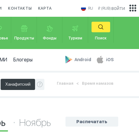
войти
И
КОНТАКТЫ
КАРТА
RU
₽ (RUB)
овье
Продукты
Фонды
Туризм
Поиск
МИ
Блогеры
Android
iOS
Главная
Время намазов
рь
Ноябрь
Распечатать