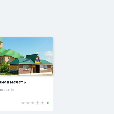
рная мечеть
атова, 9а
0