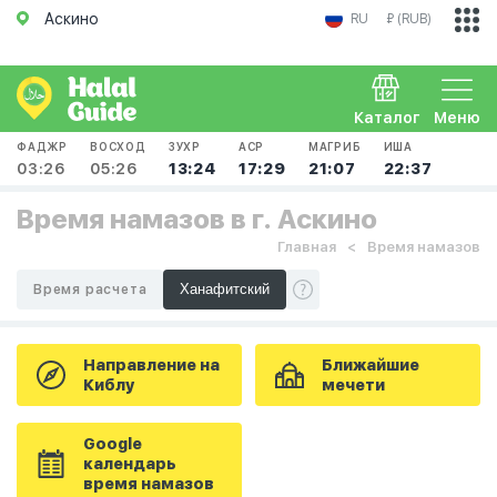
Аскино
RU
₽ (RUB)
Каталог
Меню
ФАДЖР
ВОСХОД
ЗУХР
АСР
МАГРИБ
ИША
03:26
05:26
13:24
17:29
21:07
22:37
Время намазов в г. Аскино
Главная
Время намазов
Время расчета
Направление на
Ближайшие
Киблу
мечети
Google
календарь
время намазов